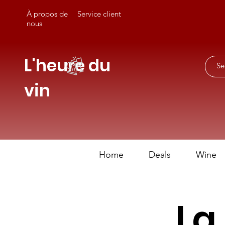
À propos de
Service client
nous
L'heure du
vin
Home
Deals
Wine
La