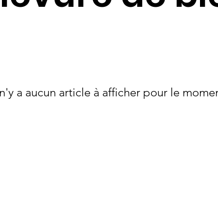
 n'y a aucun article à afficher pour le mome
Catégories
In
Kits de vin
FA