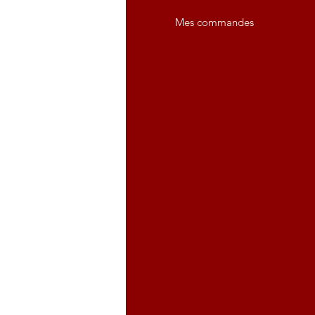
propos de nous
Mes commandes
vice client
placements