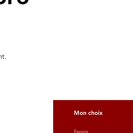
nt.
fo
Mon choix
Q
Favoris