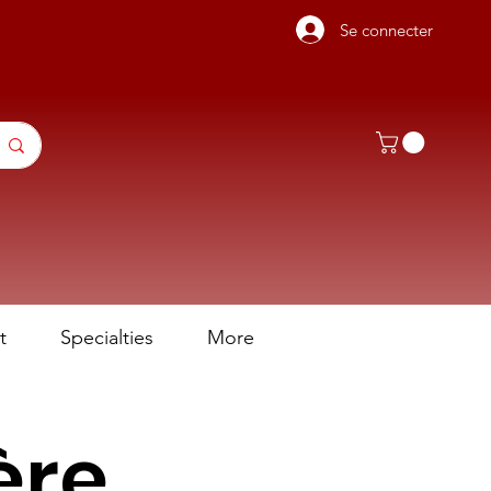
Se connecter
t
Specialties
More
ère